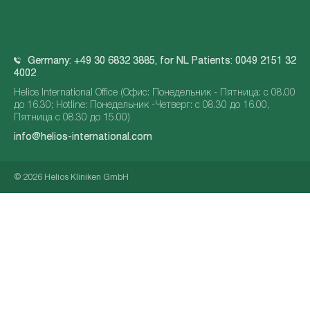
Germany: +49 30 6832 3885, for NL Patients: 0049 2151 32
4002
Helios International Office (Офис: Понедельник - Пятница: с 08.00
до 16.30; Hotline: Понедельник -Четверг: с 08.30 до 16.00,
Пятница с 08.30 до 15.00)
info@helios-international.com
© 2026 Helios Kliniken GmbH