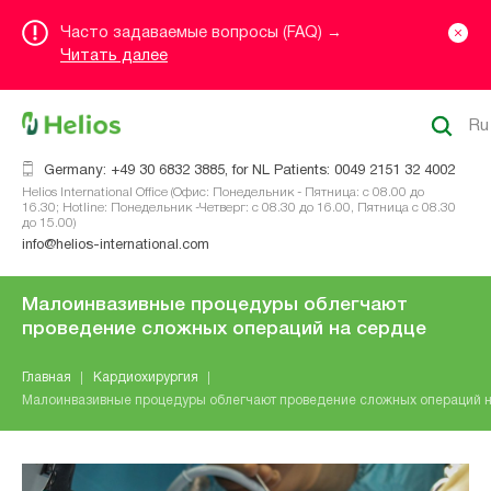
Часто задаваемые вопросы (FAQ) →
Читать далее
Ru
Germany: +49 30 6832 3885, for NL Patients: 0049 2151 32 4002
Helios International Office (Офис: Понедельник - Пятница: с 08.00 до
16.30; Hotline: Понедельник -Четверг: с 08.30 до 16.00, Пятница с 08.30
до 15.00)
info@helios-international.com
Малоинвазивные процедуры облегчают
проведение сложных операций на сердце
Главная
Кардиохирургия
Малоинвазивные процедуры облегчают проведение сложных операций 