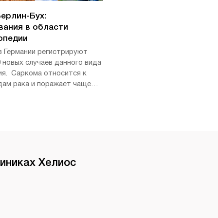
ерлин-Бух:
вания в области
опедии
в Германии регистрируют
 новых случаев данного вида
ия. Саркома относится к
дам рака и поражает чаще
ей молодого возраста.
линиках Хелиос