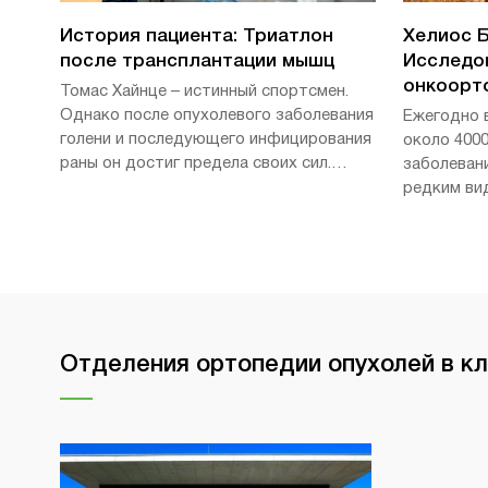
История пациента: Триатлон
Хелиос Б
после трансплантации мышц
Исследо
онкоорт
Томас Хайнце – истинный спортсмен.
Однако после опухолевого заболевания
Ежегодно 
голени и последующего инфицирования
около 4000
раны он достиг предела своих сил.
заболеван
Только после успешной трансплантации
редким ви
мышц в центре Хелиос Клиникум
всего люд
Берлин-Бух он медленно вернулся к
своей повседневней жизни - и уже снова
готовится к следующим соревнованиям
по триатлону. Мы встретились с ним на
интервью.
Отделения ортопедии опухолей в к