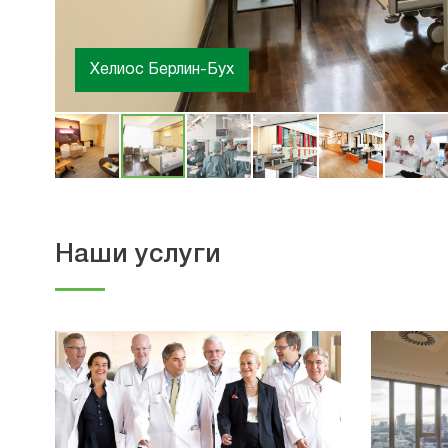
Хелиос Берлин-Бух
Кардиологический центр Хелиос Лейпциг
Наши услуги