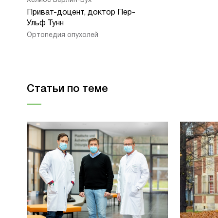
Хелиос Берлин-Бух
Приват-доцент, доктор Пер-
Ульф Тунн
Ортопедия опухолей
Статьи по теме