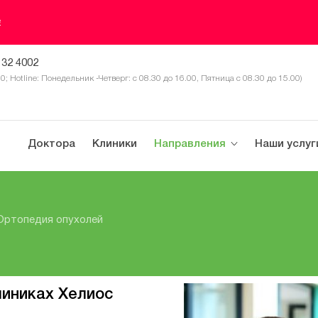
е
 32 4002
30; Hotline: Понедельник -Четверг: с 08.30 до 16.00, Пятница с 08.30 до 15.00)
Доктора
Клиники
Направления
Наши услуг
Ортопедия опухолей
линиках Хелиос