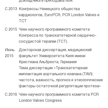
докладчика и преподавателя.
С 2013
Конгрессы Немецкого общества
кардиологов, EuroPCR, PCR London Valves и
TCT
С 2015
Член научного программного комитета
Конгресса по транскатетерной сердечно-
сосудистой терапии (TCT).
Июнь
Докторская диссертация, медицинский
2015
факультет Университета Киля имени
Кристиана Альбрехта, Германия
Тема диссертации «Транскатетерная
имплантация аортального клапана (TAVI):
частота, важность, прогноз и этиологические
факторы остаточной регургитации протеза»
С 2016
Член научного программного комитета PCR
London Valves Congress