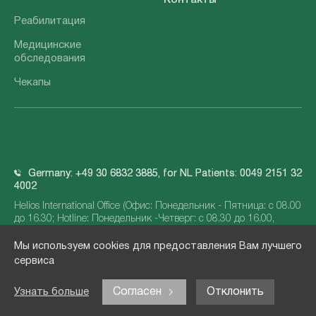
Контакты
Реабилитация
Медицинские
обследования
Чекапы
Germany: +49 30 6832 3885, for NL Patients: 0049 2151 32
4002
Helios International Office (Офис: Понедельник - Пятница: с 08.00
до 16.30; Hotline: Понедельник -Четверг: с 08.30 до 16.00,
Пятница с 08.30 до 15.00)
Мы используем cookies для предоставления Вам лучшего
info@helios-international.com
сервиса
Согласен
Отклонить
Узнать больше
© 2026 Helios Kliniken GmbH