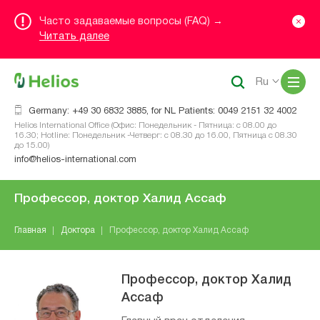
Часто задаваемые вопросы (FAQ) →
Читать далее
Me
Ru
Germany: +49 30 6832 3885, for NL Patients: 0049 2151 32 4002
Helios International Office (Офис: Понедельник - Пятница: с 08.00 до
16.30; Hotline: Понедельник -Четверг: с 08.30 до 16.00, Пятница с 08.30
до 15.00)
info@helios-international.com
Профессор, доктор Халид Ассаф
Главная
Доктора
Профессор, доктор Халид Ассаф
Профессор, доктор Халид
Ассаф