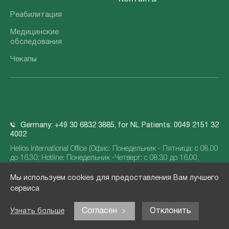
Реабилитация
Медицинские
обследования
Чекапы
Germany: +49 30 6832 3885, for NL Patients: 0049 2151 32
4002
Helios International Office (Офис: Понедельник - Пятница: с 08.00
до 16.30; Hotline: Понедельник -Четверг: с 08.30 до 16.00,
Пятница с 08.30 до 15.00)
Мы используем cookies для предоставления Вам лучшего
info@helios-international.com
сервиса
Согласен
Отклонить
Узнать больше
© 2026 Helios Kliniken GmbH