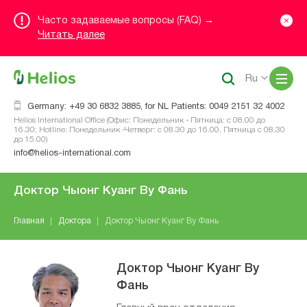
Часто задаваемые вопросы (FAQ) →
Читать далее
Me
Ru
Germany: +49 30 6832 3885, for NL Patients: 0049 2151 32 4002
Helios International Office (Офис: Понедельник - Пятница: с 08.00 до
16.30; Hotline: Понедельник -Четверг: с 08.30 до 16.00, Пятница с 08.30
до 15.00)
info@helios-international.com
Доктор Чыонг Куанг Ву Фань
Главная
Доктора
Доктор Чыонг Куанг Ву Фань
Доктор Чыонг Куанг Ву
Фань