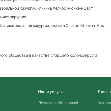
о центра, клиника Хелиос Мюнхен-Вест
еральной хирургии, клиника Хелиос Мюнхен-Вест
ьная хирургия
й и висцеральной хирургии, клиника Хелиос Мюнхен-Вест
ого общества в качестве старшего колонохирурга
Наши услуги
Для п
Лечение заболеваний
Как ор