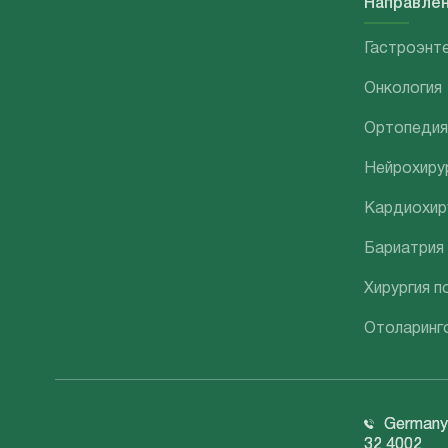
Направле
Гастроэнт
Онкология
Ортопедия
Нейрохиру
Кардиохир
Бариатрия
Хирургия п
Отоларинг
Germany:
32 4002