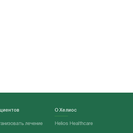
ациентов
О Хелиос
ганизовать лечение
Helios Healthcare