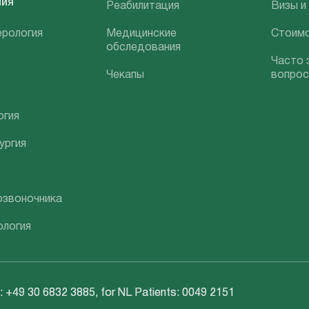
ния
Реабилитация
Визы и
ерология
Медицинские
Стоим
обследования
Часто 
Чекапы
вопро
ргия
ургия
озвоночника
ология
 +49 30 6832 3885, for NL Patients: 0049 2151