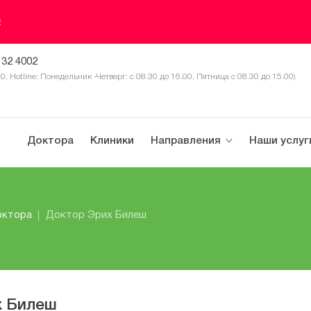
е
 32 4002
30; Hotline: Понедельник -Четверг: с 08.30 до 16.00, Пятница с 08.30 до 15.00)
Доктора
Клиники
Направления
Наши услуг
октора
Доктор Эрих Билеш
х Билеш